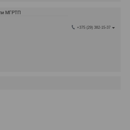
тли МГРТП
+375 (29) 382-15-37