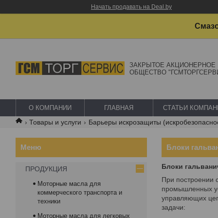
Начать продавать на Deal.by
Смазо
ЗАКРЫТОЕ АКЦИОНЕРНОЕ
ОБЩЕСТВО "ГСМТОРГСЕРВ
О КОМПАНИИ
ГЛАВНАЯ
СТАТЬИ КОМПАН
Товары и услуги
Барьеры искрозащиты (искробезопасно
Блоки гальва
Блоки гальвани
ПРОДУКЦИЯ
При построении с
Моторные масла для
промышленных ус
коммерческого транспорта и
управляющих цеп
техники
задачи:
Моторные масла для легковых