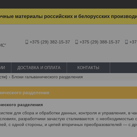
чные материалы российских и белорусских производ
+375 (29) 382-15-37
+375 (29) 388-15-37
+37
ИС"
ИИ
ДОСТАВКА И ОПЛАТА
КОНТАКТЫ
сти)
Блоки гальванического разделения
нического разделения
ческого разделения
истем для сбора и обработки данных, контроля и управления, в ч
ловиях, разработчики зачастую сталкиваются с необходимостью о
ей, с одной стороны, и цепей вторичных преобразователей — с д