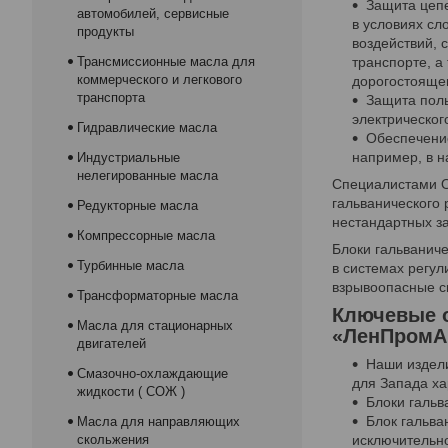
Защита цепе
автомобилей, сервисные
в условиях сл
продукты
воздействий, 
Трансмиссионные масла для
транспорте, а
коммерческого и легкового
дорогостоящег
транспорта
Защита поль
электрическог
Гидравлические масла
Обеспечени
например, в н
Индустриальные
нелегированные масла
Специалистами О
гальванического 
Редукторные масла
нестандартных з
Компрессорные масла
Блоки гальванич
Турбинные масла
в системах регул
взрывоопасные см
Трансформаторные масла
Ключевые о
Масла для стационарных
«ЛенПромА
двигателей
Наши издели
Смазочно-охлаждающие
для Запада ха
жидкости ( СОЖ )
Блоки гальв
Блок гальва
Масла для направляющих
скольжения
исключительно