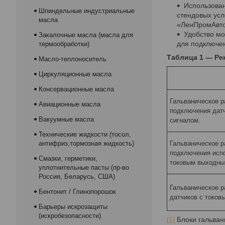
Использован
Шпиндельные индустриальные
стендовых усл
масла
«ЛенПромАвтом
Удобство мо
Закалочные масла (масла для
для подключе
термообработки)
Таблица 1 — Ре
Масло-теплоноситель
Циркуляционные масла
Консервационные масла
Гальваническое р
Авиационные масла
подключения дат
Вакуумные масла
сигналом.
Технические жидкости (тосол,
антифриз,тормозная жидкость)
Гальваническое р
подключения исп
Смазки, герметики,
токовым выходны
уплотнительные пасты (пр-во
Россия, Беларусь, США)
Гальваническое 
Бентонит / Глинопорошок
датчиков с токов
Барьеры искрозащиты
(искробезопасности)
[1]
Блоки гальван