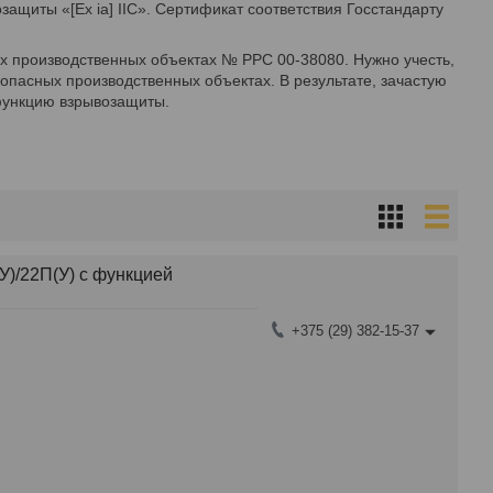
ащиты «[Ex ia] IIC». Сертификат соответствия Госстандарту
 производственных объектах № РРС 00-38080. Нужно учесть,
опасных производственных объектах. В результате, зачастую
функцию взрывозащиты.
У)/22П(У) с функцией
+375 (29) 382-15-37