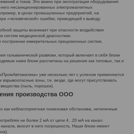
яжений и токов. Это важно при эксплуатации оборудования
а него несанкционированных электромагнитных
(например, в цехах промышленных предприятий, на
тора «человеческой» ошибки, приводящей к выводу
обной защиты возникает при опасности воздействия
ии систем медицинской диагностики.
 построении измерительных прецизионных систем,
 гальванической развязки, который включает в себя блоки
водимые нами блоки рассчитаны на решение как типовых, так и
нПромАвтоматика» уже несколько лет с успехом применяются
взрывоопасные зоны, т.е. везде, где могут присутствовать
 вещества (пыль, порошок).
ления производства ООО
х как неблагоприятная помеховая обстановка, нетипичные
отребляя не более 2 мА от цепи 4...20 мА на канал.
 канала, вносит в него погрешность. Наши блоки имеют
на).