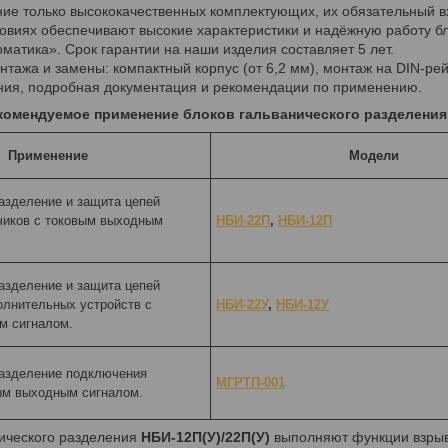
ие только высококачественных комплектующих, их обязательный вх
овиях обеспечивают высокие характеристики и надёжную работу б
атика». Срок гарантии на наши изделия составляет 5 лет.
нтажа и замены: компактный корпус (от 6,2 мм), монтаж на DIN-р
ния, подробная документация и рекомендации по применению.
комендуемое применение блоков гальванического разделения
Применение
Модели
азделение и защита цепей
чиков с токовым выходным
НБИ-22П
,
НБИ-12П
азделение и защита цепей
олнительных устройств с
НБИ-22У
,
НБИ-12У
м сигналом.
разделение подключения
МГРТП-001
ым выходным сигналом.
ического разделения
НБИ-12П(У)/22П(У)
выполняют функции взрыв