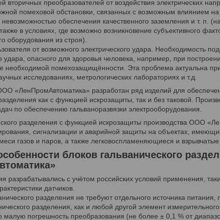
й вторичных преобразователей от воздействия электрических напр
ожной помеховой обстановки, связанных с возможным влиянием н
с невозможностью обеспечения качественного заземления и т. п. 
 также в условиях, где возможно возникновение субъективного фак
о оборудования из строя).
зователя от возможного электрического удара. Необходимость под
о удара, опасного для здоровья человека, например, при построен
е необходимой помехозащищённости. Эта проблема актуальна при
аучных исследованиях, метрологических лабораториях и т.д.
ОО «ЛенПромАвтоматика» разработан ряд изделий для обеспечения
разделения как с функцией искрозащиты, так и без таковой. Произ
адач по обеспечению гальваноразвязки электрооборудования.
еского разделения с функцией искрозащиты производства ООО «Ле
ирования, сигнализации и аварийной защиты на объектах, имеющих 
еси газов и паров, а также легковоспламеняющиеся и взрывчатые
собенности блоков гальванического разде
втоматика»
я разрабатывались с учётом российских условий применения, таки
рактеристики датчиков.
анического разделения не требуют отдельного источника питания, п
нического разделения, как и любой другой элемент измерительного
 малую погрешность преобразования (не более ± 0,1 % от диапазо