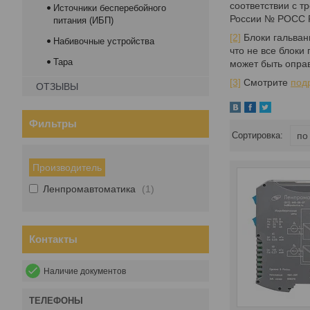
соответствии с т
Источники бесперебойного
России № РОСС 
питания (ИБП)
[2]
Блоки гальван
Набивочные устройства
что не все блоки
Тара
может быть опра
[3]
Смотрите
под
ОТЗЫВЫ
Фильтры
Производитель
Ленпромавтоматика
1
Контакты
Наличие документов