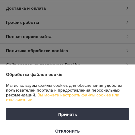
Доставка и оплата
График работы
Полная версия сайта
Политика обработки cookies
Сайт создан на платформе Deal.by
Обработка файлов cookie
Информация для покупателя
Мы используем файлы cookies для обеспечения удобства
пользователей портала и предоставления персональных
Юридическое лицо:
ЗАО "Гсмторгсервис"
рекомендаций.
Вы можете настроить файлы cookies или
220024, г. Минск, ул. Кижеватова, 7-2, офис1301
отключить их.
Регистрационный номер ЕГР: 191851412
Принять
УНП: 191851412
Регистрационный орган: Минский горисполком
Отклонить