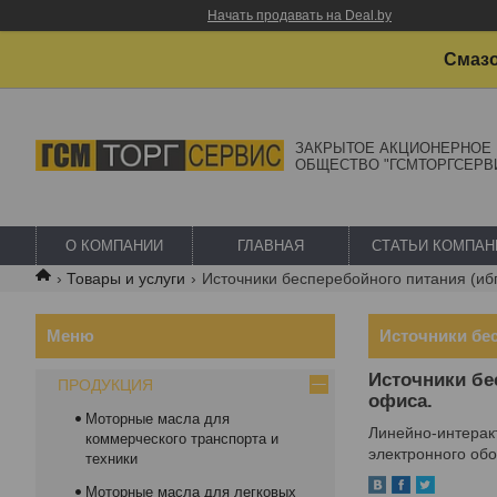
Начать продавать на Deal.by
Смазо
ЗАКРЫТОЕ АКЦИОНЕРНОЕ
ОБЩЕСТВО "ГСМТОРГСЕРВ
О КОМПАНИИ
ГЛАВНАЯ
СТАТЬИ КОМПАН
Товары и услуги
Источники бесперебойного питания (иб
Источники бе
Источники бе
ПРОДУКЦИЯ
офиса.
Моторные масла для
Линейно-интерак
коммерческого транспорта и
электронного об
техники
Моторные масла для легковых