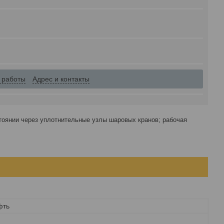
 работы
Адрес и контакты
тоянии через уплотнительные узлы шаровых кранов; рабочая
фть