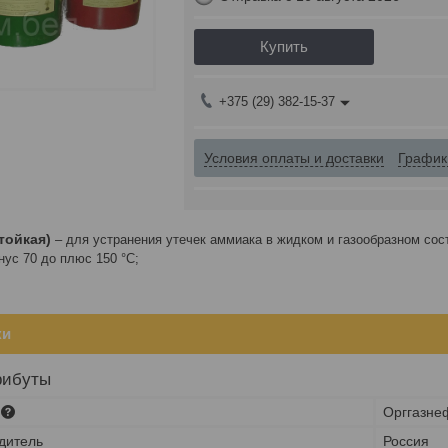
Купить
+375 (29) 382-15-37
Условия оплаты и доставки
График
тойкая)
– для устранения утечек аммиака в жидком и газообразном сос
нус 70 до плюс 150 °С;
ки
рибуты
Орггазне
дитель
Россия