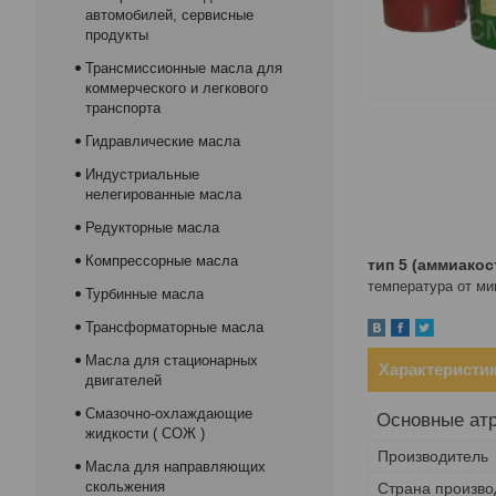
автомобилей, сервисные
продукты
Трансмиссионные масла для
коммерческого и легкового
транспорта
Гидравлические масла
Индустриальные
нелегированные масла
Редукторные масла
Компрессорные масла
тип 5
(аммиакос
температура от ми
Турбинные масла
Трансформаторные масла
Масла для стационарных
Характеристи
двигателей
Смазочно-охлаждающие
Основные ат
жидкости ( СОЖ )
Производитель
Масла для направляющих
скольжения
Страна произво