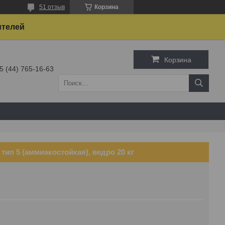
51 отзыв
Корзина
ителей
Корзина
5 (44) 765-16-63
тип 5 (аммиакостойкая), ведро 20 кг