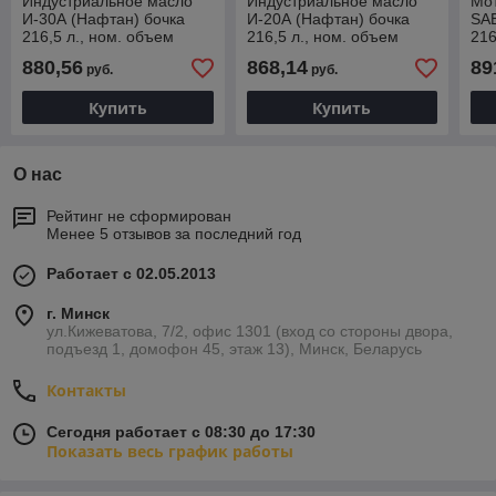
Индустриальное масло
Индустриальное масло
Мо
И-30А (Нафтан) бочка
И-20А (Нафтан) бочка
SAE
216,5 л., ном. объем
216,5 л., ном. объем
216
масла 200л.
масла 200л.
мас
880,56
868,14
89
руб.
руб.
Купить
Купить
О нас
Рейтинг не сформирован
Менее 5 отзывов за последний год
Работает с 02.05.2013
г. Минск
ул.Кижеватова, 7/2, офис 1301 (вход со стороны двора,
подъезд 1, домофон 45, этаж 13), Минск, Беларусь
Контакты
Сегодня работает с 08:30 до 17:30
Показать весь график работы