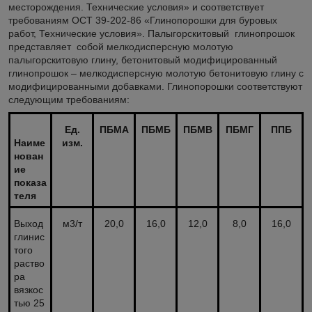
месторождения. Технические условия» и соответствует
требованиям ОСТ 39-202-86 «Глинопорошки для буровых
работ, Технические условия». Палыгорскитовый глинопрошок
представляет собой мелкодисперсную молотую
палыгорскитовую глину, бетонитовый модифицированный
глинопрошок – мелкодисперсную молотую бетонитовую глину с
модифицированными добавками. Глинопорошки соответствуют
следующим требованиям:
Ед.
ПБМА
ПБМБ
ПБМВ
ПБМГ
ППБ
Наиме
изм.
нован
ие
показа
теля
Выход
м3/т
20,0
16,0
12,0
8,0
16,0
глинис
того
раство
ра
вязкос
тью 25