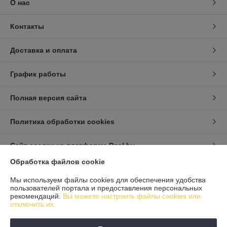
О нас
Контакты
Доставка и оплата
График работы
Полная версия сайта
Политика обработки cookies
Сайт создан на платформе Deal.by
Обработка файлов cookie
Информация для покупателя
Мы используем файлы cookies для обеспечения удобства
пользователей портала и предоставления персональных
Юридическое лицо:
ЗАО "Гсмторгсервис"
рекомендаций.
Вы можете настроить файлы cookies или
220024, г. Минск, ул. Кижеватова, 7-2, офис1301
отключить их.
Регистрационный номер ЕГР: 191851412