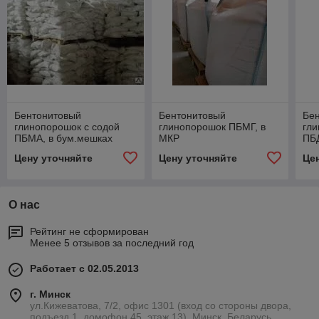
Бентонитовый
Бентонитовый
Бе
глинопорошок с содой
глинопорошок ПБМГ, в
гли
ПБМА, в бум.мешках
МКР
ПБД
Цену уточняйте
Цену уточняйте
Це
О нас
Рейтинг не сформирован
Менее 5 отзывов за последний год
Работает с 02.05.2013
г. Минск
ул.Кижеватова, 7/2, офис 1301 (вход со стороны двора,
подъезд 1, домофон 45, этаж 13), Минск, Беларусь