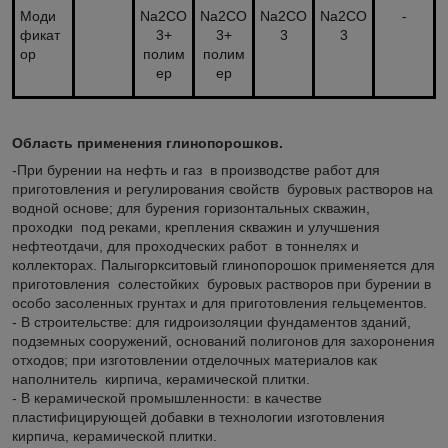
Моди
Na2CO
Na2CO
Na2CO
Na2CO
-
фикат
3+
3+
3
3
ор
полим
полим
ер
ер
Область применения глинопорошков.
-При бурении на нефть и газ в производстве работ для
приготовления и регулирования свойств буровых растворов на
водной основе; для бурения горизонтальных скважин,
проходки под реками, крепления скважин и улучшения
нефтеотдачи, для проходческих работ в тоннелях и
коллекторах. Палыгоркситовый глинопорошок применяется для
приготовления солестойких буровых растворов при бурении в
особо засоленных грунтах и для приготовления гельцементов.
- В строительстве: для гидроизоляции фундаментов зданий,
подземных сооружений, оснований полигонов для захоронения
отходов; при изготовлении отделочных материалов как
наполнитель кирпича, керамической плитки.
- В керамической промышленности: в качестве
пластифицирующей добавки в технологии изготовления
кирпича, керамической плитки.