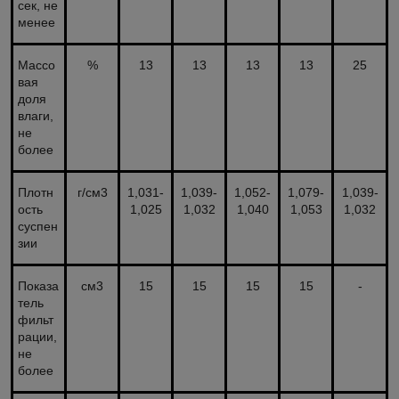
сек, не
менее
Массо
%
13
13
13
13
25
вая
доля
влаги,
не
более
Плотн
г/см3
1,031-
1,039-
1,052-
1,079-
1,039-
ость
1,025
1,032
1,040
1,053
1,032
суспен
зии
Показа
см3
15
15
15
15
-
тель
фильт
рации,
не
более