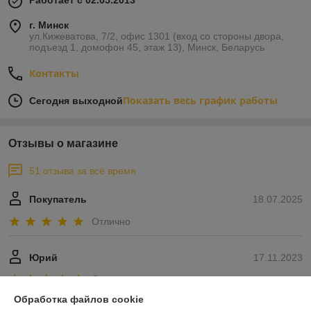
Работает с 02.05.2013
г. Минск
ул.Кижеватова, 7/2, офис 1301 (вход со стороны двора,
подъезд 1, домофон 45, этаж 13), Минск, Беларусь
Контакты
Показать весь график работы
Сегодня выходной
Отзывы о магазине
51 отзыва за всё время
Покупатель
18.07.2025
Отлично
Юрий
17.11.2023
Отлично
Обработка файлов cookie
Показать все отзывы