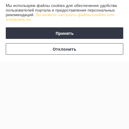
Мы используем файлы cookies для обеспечения удобства
пользователей портала и предоставления персональных
рекомендаций.
Вы можете настроить файлы cookies или
О нас
отключить их.
Контакты
Принять
Доставка и оплата
Отклонить
График работы
Полная версия сайта
Политика обработки cookies
Сайт создан на платформе Deal.by
Информация для покупателя
Юридическое лицо:
ЗАО "Гсмторгсервис"