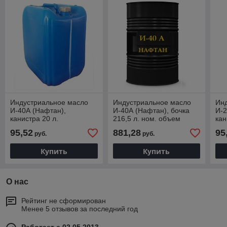
Индустриальное масло
Индустриальное масло
Ин
И-40А (Нафтан),
И-40А (Нафтан), бочка
И-2
канистра 20 л.
216,5 л. ном. объем
кан
масла 200 л.
95,52
881,28
95
руб.
руб.
Купить
Купить
О нас
Рейтинг не сформирован
Менее 5 отзывов за последний год